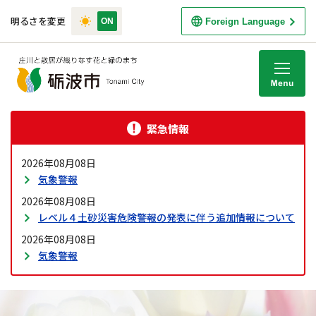
明るさを変更
Foreign Language
M
緊急情報
2026年08月08日
気象警報
2026年08月08日
レベル４土砂災害危険警報の発表に伴う追加情報について
2026年08月08日
気象警報