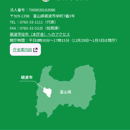
法人番号：7000020162086
〒939-1398 富山県砺波市栄町7番3号
TEL：0763-33-1111（代表）
FAX：0763-33-5325（総務課）
砺波市役所（本庁舎）へのアクセス
開庁時間：平日8時30分〜17時15分（12月29日〜1月3日は閉庁）
庁舎案内図