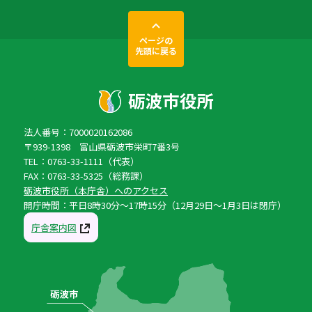
ページの
先頭に戻る
法人番号：7000020162086
〒939-1398 富山県砺波市栄町7番3号
TEL：0763-33-1111（代表）
FAX：0763-33-5325（総務課）
砺波市役所（本庁舎）へのアクセス
開庁時間：平日8時30分〜17時15分（12月29日〜1月3日は閉庁）
庁舎案内図