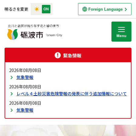
明るさを変更
Foreign Language
M
緊急情報
2026年08月08日
気象警報
2026年08月08日
レベル４土砂災害危険警報の発表に伴う追加情報について
2026年08月08日
気象警報