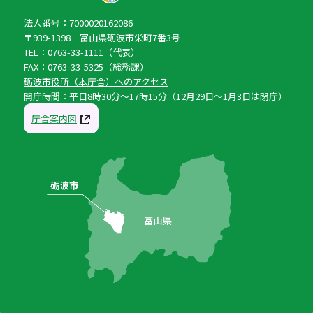
法人番号：7000020162086
〒939-1398 富山県砺波市栄町7番3号
TEL：0763-33-1111（代表）
FAX：0763-33-5325（総務課）
砺波市役所（本庁舎）へのアクセス
開庁時間：平日8時30分〜17時15分（12月29日〜1月3日は閉庁）
庁舎案内図