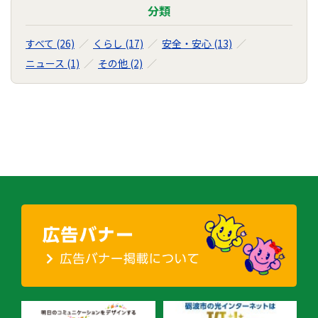
の
分類
ナ
ビ
すべて (26)
くらし (17)
安全・安心 (13)
ゲ
ニュース (1)
その他 (2)
ー
シ
ョ
ン