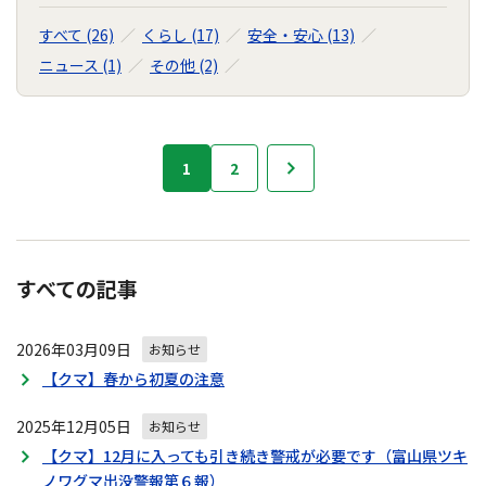
すべて (26)
くらし (17)
安全・安心 (13)
ニュース (1)
その他 (2)
お
1
2
次へ
知
ら
せ
の
ナ
すべての記事
ビ
ゲ
2026年03月09日
ー
お知らせ
シ
【クマ】春から初夏の注意
ョ
ン
2025年12月05日
お知らせ
【クマ】12月に入っても引き続き警戒が必要です（富山県ツキ
ノワグマ出没警報第６報）