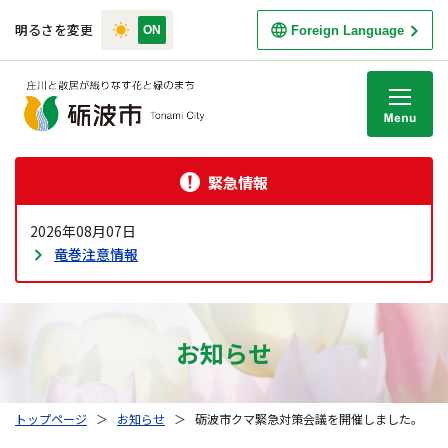
明るさを変更
Foreign Language
M
緊急情報
2026年08月07日
竜巻注意情報
お知らせ
トップページ
＞
お知らせ
＞
砺波市クマ緊急対策会議を開催しました。