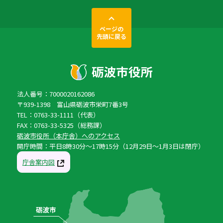
ページの
先頭に戻る
法人番号：7000020162086
〒939-1398 富山県砺波市栄町7番3号
TEL：0763-33-1111（代表）
FAX：0763-33-5325（総務課）
砺波市役所（本庁舎）へのアクセス
開庁時間：平日8時30分〜17時15分（12月29日〜1月3日は閉庁）
庁舎案内図