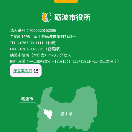
法人番号：7000020162086
〒939-1398 富山県砺波市栄町7番3号
TEL：0763-33-1111（代表）
FAX：0763-33-5325（総務課）
砺波市役所（本庁舎）へのアクセス
開庁時間：平日8時30分〜17時15分（12月29日〜1月3日は閉庁）
庁舎案内図