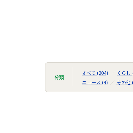
お
知
ら
せ
の
ナ
すべて (204)
くらし (
分類
ビ
ニュース (9)
その他 (
ゲ
ー
シ
ョ
ン