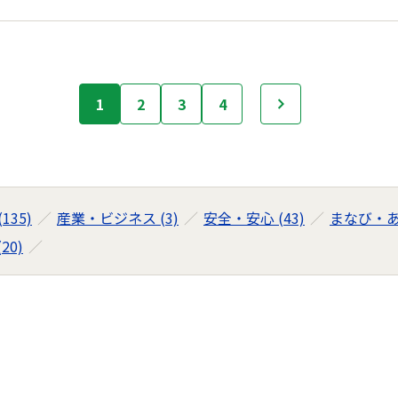
1
2
3
4
次へ
135)
産業・ビジネス (3)
安全・安心 (43)
まなび・あそ
20)