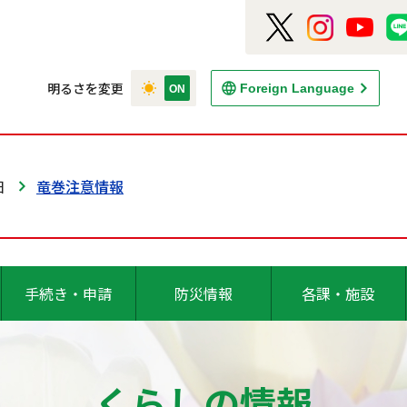
明るさを変更
Foreign Language
日
竜巻注意情報
手続き・申請
防災情報
各課・施設
くらしの情報