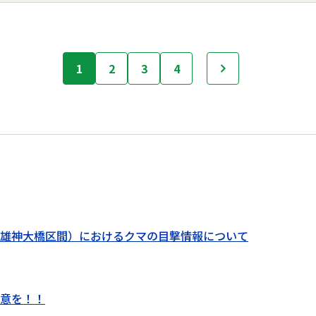
1
2
3
4
次へ
雄神大橋区間）におけるクマの目撃情報について
意を！！