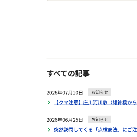
お
知
ら
せ
の
ナ
すべての記事
ビ
ゲ
ー
2026年07月10日
お知らせ
シ
【クマ注意】庄川河川敷（雄神橋から
ョ
ン
2026年06月25日
お知らせ
突然訪問してくる「点検商法」にご注