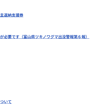
主返納支援券
戒が必要です（富山県ツキノワグマ出没警報第６報）
ついて