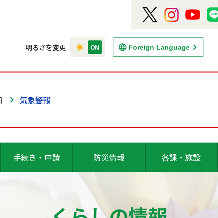
明るさを変更
Foreign Language
日
気象警報
手続き・申請
防災情報
各課・施設
くらしの情報