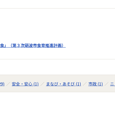
食」（第３次砺波市食育推進計画）
9)
安全・安心 (1)
まなび・あそび (1)
市政 (1)
ニ