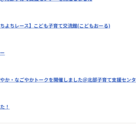
ちよちレース】こども子育て交流館(こどもおーる)
ー
やか・なごやかトークを開催しました＠北部子育て支援センタ
た！