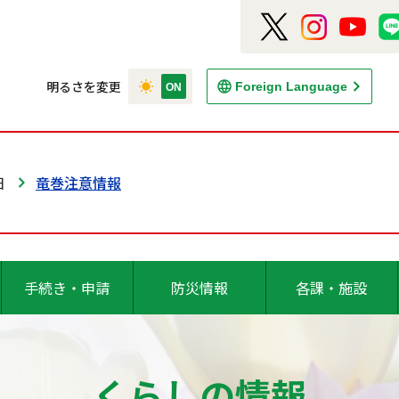
明るさを変更
Foreign Language
日
竜巻注意情報
手続き・申請
防災情報
各課・施設
くらしの情報