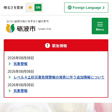
明るさを変更
Foreign Language
M
緊急情報
2026年08月08日
気象警報
2026年08月08日
レベル４土砂災害危険警報の発表に伴う追加情報について
2026年08月08日
気象警報