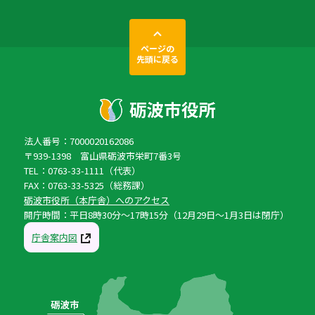
ページの
先頭に戻る
法人番号：7000020162086
〒939-1398 富山県砺波市栄町7番3号
TEL：0763-33-1111（代表）
FAX：0763-33-5325（総務課）
砺波市役所（本庁舎）へのアクセス
開庁時間：平日8時30分〜17時15分（12月29日〜1月3日は閉庁）
庁舎案内図