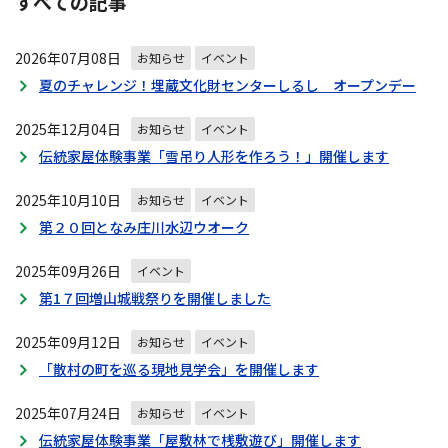
すべての記事
の
ナ
2026年07月08日
ビ
お知らせ
イベント
ゲ
夏のチャレンジ！埋蔵文化財センターしるし オープンデー
ー
シ
2025年12月04日
お知らせ
イベント
ョ
伝統家屋体験事業「雪吊り人形を作ろう！」開催します
ン
2025年10月10日
お知らせ
イベント
第２０回となみ庄川水辺ウオーク
2025年09月26日
イベント
第1７回増山城戦祭りを開催しました
2025年09月12日
お知らせ
イベント
「散村の町を巡る現地見学会」を開催します
2025年07月24日
お知らせ
イベント
伝統家屋体験事業「屋敷林で桟敷遊び」開催します