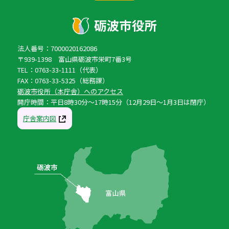
法人番号：7000020162086
〒939-1398 富山県砺波市栄町7番3号
TEL：0763-33-1111（代表）
FAX：0763-33-5325（総務課）
砺波市役所（本庁舎）へのアクセス
開庁時間：平日8時30分〜17時15分（12月29日〜1月3日は閉庁）
庁舎案内図