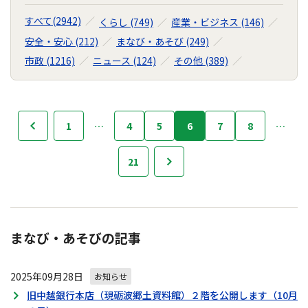
すべて(2942)
くらし (749)
産業・ビジネス (146)
安全・安心 (212)
まなび・あそび (249)
市政 (1216)
ニュース (124)
その他 (389)
お
1
…
4
5
6
7
8
…
へ
知
ら
21
次へ
せ
の
ナ
ビ
ゲ
まなび・あそびの記事
ー
シ
ョ
2025年09月28日
お知らせ
ン
旧中越銀行本店（現砺波郷土資料館）２階を公開します（10月