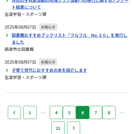
休日の学校部活動の地域クラブ活動への移行に関するアンケー
ト結果について
生涯学習・スポーツ課
2025年08月07日
お知らせ
図書館おすすめブックリスト「フルフル No.３０」を発行し
ました
砺波市立図書館
2025年08月07日
お知らせ
子育て世代におすすめの本を紹介します
生涯学習・スポーツ課
お
1
…
4
5
6
7
8
…
へ
知
ら
21
次へ
せ