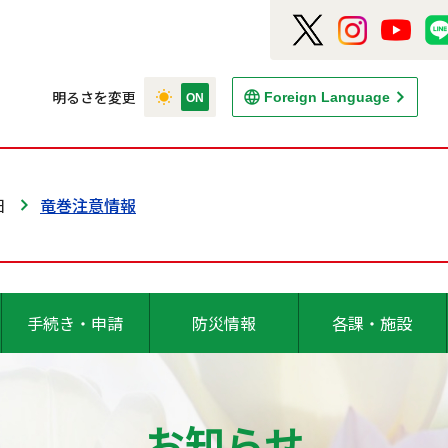
明るさを変更
Foreign Language
日
竜巻注意情報
手続き・申請
防災情報
各課・施設
お知らせ