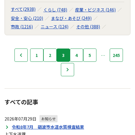
すべて(2938)
くらし (748)
産業・ビジネス (146)
安全・安心 (210)
まなび・あそび (249)
市政 (1216)
ニュース (124)
その他 (388)
お
1
2
3
4
5
…
245
前へ
知
ら
次へ
せ
の
ナ
ビ
ゲ
すべての記事
ー
シ
2026年07月29日
お知らせ
ョ
ン
令和8年7月 砺波市水道水質検査結果
上下水道課