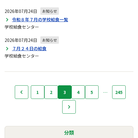
2026年07月24日
お知らせ
令和８年７月の学校給食一覧
学校給食センター
2026年07月24日
お知らせ
７月２４日の給食
学校給食センター
お
1
2
3
4
5
…
245
前へ
知
ら
次へ
せ
の
ナ
ビ
分類
ゲ