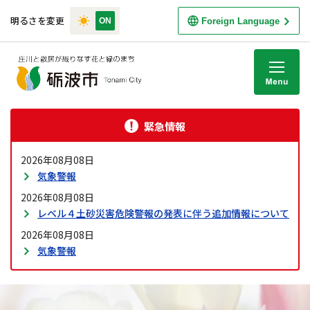
明るさを変更
Foreign Language
M
緊急情報
2026年08月08日
気象警報
2026年08月08日
レベル４土砂災害危険警報の発表に伴う追加情報について
2026年08月08日
気象警報