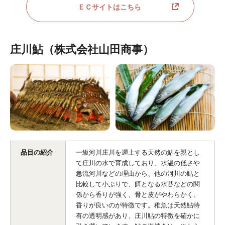
ＥＣサイトはこちら
庄川鮎（株式会社山田商事）
品目の紹介
一級河川庄川を遡上する天然の鮎を親とし
て庄川の水で育成しており、水温の低さや
急流河川などの理由から、他の河川の鮎と
比較して小ぶりで、餌となる水苔などの関
係から香りが強く、骨と皮がやわらかく、
香りが良いのが特徴です。稚魚は天然鮎特
有の透明感があり、庄川鮎の特徴を確かに