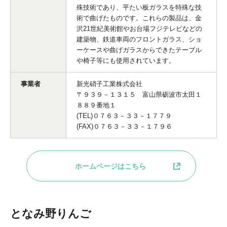
殊技術であり、平たい板ガラスを特殊な技
術で曲げたものです。これらの製品は、金
沢21世紀美術館やお台場フジテレビなどの
建築物、鉄道車両のフロントガラス、ショ
ーケースや曲げガラスからできたテーブル
や椅子等にも使用されています。
事業者
新光硝子工業株式会社
〒９３９－１３１５ 富山県砺波市太田１
８８９番地１
(TEL)０７６３－３３－１７７９
(FAX)０７６３－３３－１７９６
ホームページはこちら
となみ野りんご