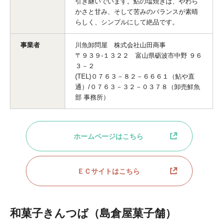
引き継いでいます。鮎の塩焼きは、やわら
かさと甘み、そして苦みのバランスが素晴
らしく、シンプルにして絶品です。
事業者
川魚卸問屋 株式会社山田商事
〒９３９-１３２２ 富山県砺波市中野 ９６
３－２
(TEL)０７６３－８２－６６６１（鮎や直
通）/０７６３－３２－０３７８（卸売鮮魚
部 事務所）
ホームページはこちら
ＥＣサイトはこちら
和菓子きんつば（島倉屋菓子舗）