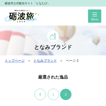
砺波市公式観光サイト「となたび」
Me
となみブランド
トップページ
＞
となみブランド
＞
ページ 2
厳選された逸品
前へ
1
2