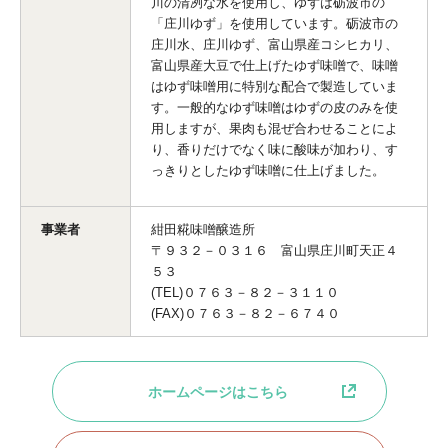
川の清冽な水を使用し、ゆずは砺波市の
「庄川ゆず」を使用しています。砺波市の
庄川水、庄川ゆず、富山県産コシヒカリ、
富山県産大豆で仕上げたゆず味噌で、味噌
はゆず味噌用に特別な配合で製造していま
す。一般的なゆず味噌はゆずの皮のみを使
用しますが、果肉も混ぜ合わせることによ
り、香りだけでなく味に酸味が加わり、す
っきりとしたゆず味噌に仕上げました。
事業者
紺田糀味噌醸造所
〒９３２－０３１６ 富山県庄川町天正４
５３
(TEL)０７６３－８２－３１１０
(FAX)０７６３－８２－６７４０
ホームページはこちら