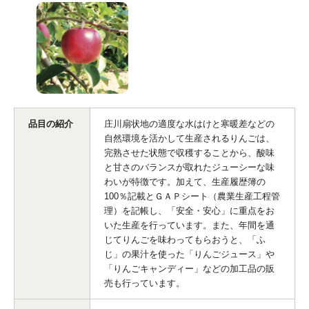
品目の紹介
庄川扇状地の適度な水はけと寒暖差などの
自然環境を活かして生産されるりんごは、
完熟させた状態で収穫することから、酸味
と甘さのバランスが取れたジューシーな味
わいが特徴です。加えて、生産履歴簿の
100％記載とＧＡＰシート（農業生産工程管
理）を記帳し、「安全・安心」に重点をお
いた生産を行っています。また、年間を通
じてりんごを味わってもらおうと、「ふ
じ」の果汁を使った「りんごジュース」や
「りんごキャンディー」などの加工品の販
売も行っています。