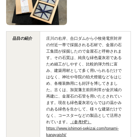
品目の紹介
庄川の右岸、合口ダムから小牧発電所対岸
の付近一帯で採掘される石材で、金屋の石
工集団が採掘したので金屋石と呼称されま
す。その石質は、純良な緑色凝灰岩である
ため細工がしやすく、比較的弾力性に富
み、建築用材として多く用いられるだけで
はなく、神社や寺院の狛犬燈籠などをはじ
め、各種装飾用にも好評を博してきまし
た。古くは、加賀藩主前田利常が金沢城の
再建に、金屋石の石管を用いたとされてい
ます。現在も緑色凝灰岩ならではの温かみ
のある緑色を生かして、様々な建築だけで
なく、コースターなどの製品として活用さ
れています。
（参考HP）
https://www.ishimori-sekizai.com/tonami-
kanayaishi/