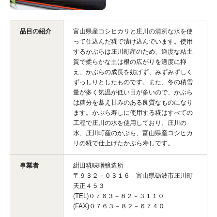
品目の紹介
富山県産コシヒカリと庄川の清冽な水を使
って仕込んだ糀で漬け込んでいます。使用
するかぶらは庄川町産のため、適度な粘土
質で柔らかな土は根の広がりを適度に抑
え、かぶらの成長を妨げず、みずみずしく
ずっしりとしたものです。また、冬の積雪
量が多く気温が低い日が多いので、かぶら
は糖分を蓄え甘みのある良質なものになり
ます。かぶら寿しに使用する糀はすべての
工程で庄川の水を使用しており、庄川の
水、庄川町産のかぶら、富山県産コシヒカ
リの糀で仕上げたかぶら寿しです。
事業者
紺田糀味噌醸造所
〒９３２－０３１６ 富山県砺波市庄川町
天正４５３
(TEL)０７６３－８２－３１１０
(FAX)０７６３－８２－６７４０