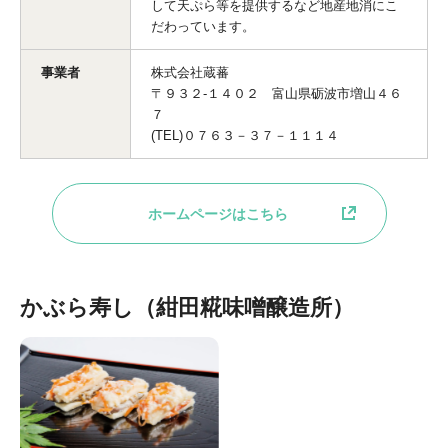
して天ぷら等を提供するなど地産地消にこ
だわっています。
事業者
株式会社蔵蕃
〒９３２-１４０２ 富山県砺波市増山４６
７
(TEL)０７６３－３７－１１１４
ホームページはこちら
かぶら寿し（紺田糀味噌醸造所）