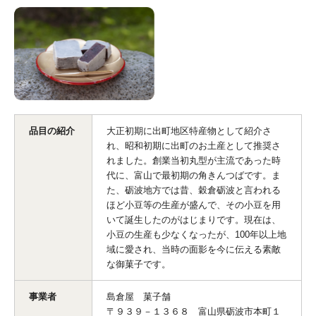
品目の紹介
大正初期に出町地区特産物として紹介さ
れ、昭和初期に出町のお土産として推奨さ
れました。創業当初丸型が主流であった時
代に、富山で最初期の角きんつばです。ま
た、砺波地方では昔、穀倉砺波と言われる
ほど小豆等の生産が盛んで、その小豆を用
いて誕生したのがはじまりです。現在は、
小豆の生産も少なくなったが、100年以上地
域に愛され、当時の面影を今に伝える素敵
な御菓子です。
事業者
島倉屋 菓子舗
〒９３９－１３６８ 富山県砺波市本町１