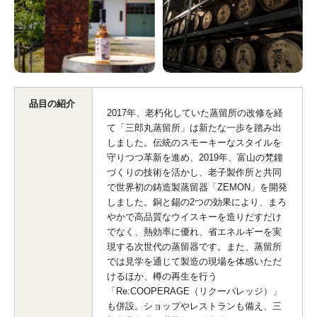
品目の紹介
2017年、老朽化していた蒸留所の改修を経
て「三郎丸蒸留所」は新たな一歩を踏み出
しました。伝統のスモーキーなスタイルを
守りつつ革新を進め、2019年、富山の梵鐘
づくりの技術を活かし、老子製作所と共同
で世界初の鋳造製蒸留器「ZEMON」を開発
しました。銅と錫の2つの効果により、まろ
やかで高品質なウイスキーを造りだすだけ
でなく、熱効率に優れ、省エネルギーを実
現する次世代の蒸留器です。また、蒸留所
では見学を通じて製造の現場を体感いただ
けるほか、樽の再生を行う
「Re:COOPERAGE（リクーパレッジ）」
も併設。ショップやレストランも備え、三