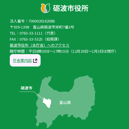
法人番号：7000020162086
〒939-1398 富山県砺波市栄町7番3号
TEL：0763-33-1111（代表）
FAX：0763-33-5325（総務課）
砺波市役所（本庁舎）へのアクセス
開庁時間：平日8時30分〜17時15分（12月29日〜1月3日は閉庁）
庁舎案内図