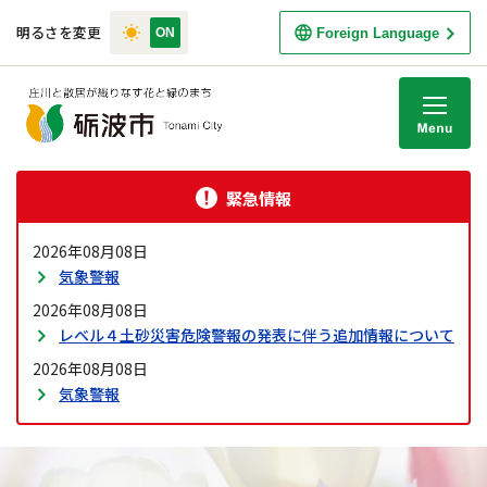
明るさを変更
Foreign Language
M
緊急情報
2026年08月08日
気象警報
2026年08月08日
レベル４土砂災害危険警報の発表に伴う追加情報について
2026年08月08日
気象警報