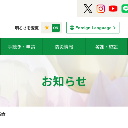
明るさを変更
Foreign Language
手続き・申請
防災情報
各課・施設
お知らせ
給食