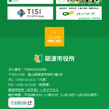
ページの
先頭に戻る
法人番号：7000020162086
〒939-1398 富山県砺波市栄町7番3号
TEL：0763-33-1111（代表）
FAX：0763-33-5325（総務課）
砺波市役所（本庁舎）へのアクセス
開庁時間：平日8時30分〜17時15分（12月29日〜1月3日は閉庁）
庁舎案内図