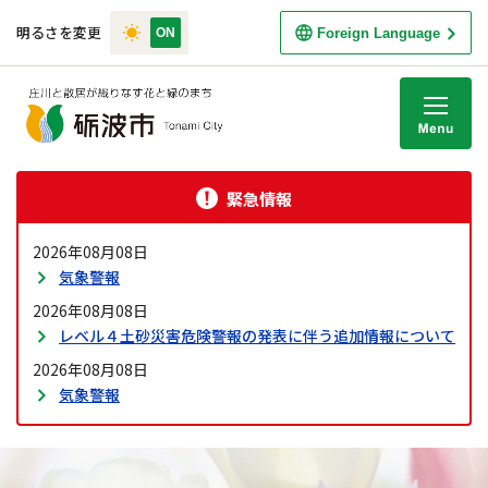
明るさを変更
Foreign Language
M
緊急情報
2026年08月08日
気象警報
2026年08月08日
レベル４土砂災害危険警報の発表に伴う追加情報について
2026年08月08日
気象警報