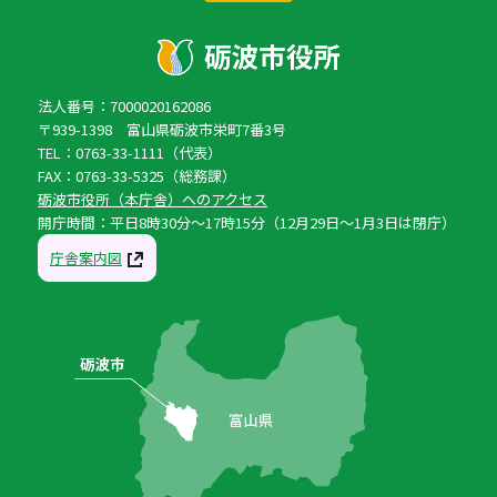
法人番号：7000020162086
〒939-1398 富山県砺波市栄町7番3号
TEL：0763-33-1111（代表）
FAX：0763-33-5325（総務課）
砺波市役所（本庁舎）へのアクセス
開庁時間：平日8時30分〜17時15分（12月29日〜1月3日は閉庁）
庁舎案内図