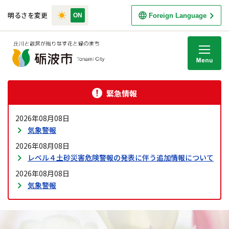
明るさを変更
Foreign Language
M
緊急情報
2026年08月08日
気象警報
2026年08月08日
レベル４土砂災害危険警報の発表に伴う追加情報について
2026年08月08日
気象警報