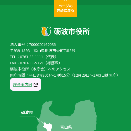
ページの
先頭に戻る
法人番号：7000020162086
〒939-1398 富山県砺波市栄町7番3号
TEL：0763-33-1111（代表）
FAX：0763-33-5325（総務課）
砺波市役所（本庁舎）へのアクセス
開庁時間：平日8時30分〜17時15分（12月29日〜1月3日は閉庁）
庁舎案内図