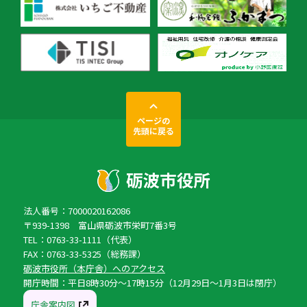
ページの
先頭に戻る
法人番号：7000020162086
〒939-1398 富山県砺波市栄町7番3号
TEL：0763-33-1111（代表）
FAX：0763-33-5325（総務課）
砺波市役所（本庁舎）へのアクセス
開庁時間：平日8時30分〜17時15分（12月29日〜1月3日は閉庁）
庁舎案内図