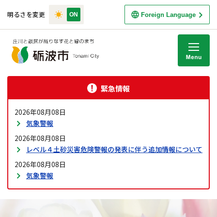
明るさを変更
Foreign Language
M
緊急情報
2026年08月08日
気象警報
2026年08月08日
レベル４土砂災害危険警報の発表に伴う追加情報について
2026年08月08日
気象警報