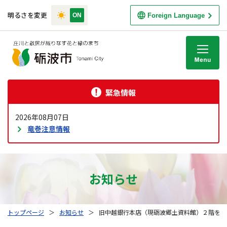
明るさを変更
Foreign Language
M
緊急情報
2026年08月07日
竜巻注意情報
お知らせ
トップページ
＞
お知らせ
＞
旧中越銀行本店（現砺波郷土資料館）２階を公