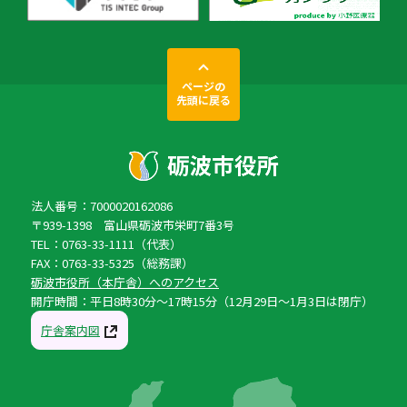
ページの
先頭に戻る
法人番号：7000020162086
〒939-1398 富山県砺波市栄町7番3号
TEL：0763-33-1111（代表）
FAX：0763-33-5325（総務課）
砺波市役所（本庁舎）へのアクセス
開庁時間：平日8時30分〜17時15分（12月29日〜1月3日は閉庁）
庁舎案内図