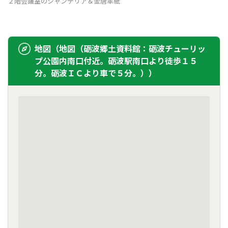
２階会議室のシャンデリア＆金唐革紙
地図（地図（砺波郷土資料館：砺波チューリッ
プ公園内南口付近。砺波駅南口より徒歩１５
分。砺波ＩＣより車で５分。））