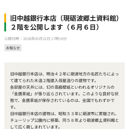
旧中越銀行本店（現砺波郷土資料館）
２階を公開します（６月６日）
公開日時：2026年05月21日 17時16分
お知らせ
旧中越銀行本店は、明治４２年に砺波地方の名匠たちによっ
て建てられた木造２階建入母屋造りの建物です。
各部屋の天井には、幻の高級壁紙といわれるオリジナルの
「金唐革紙」が張り巡らされています。このような良好な状
態で、金唐革紙が保存されているのは、全国でもわずかで
す。
旧中越銀行本店の建物は、昭和５３年に砺波市に寄贈され、
チューリップ公園内に移築、同５８年より砺波郷土資料館と
して広く親しまれています。