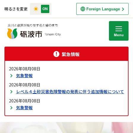
明るさを変更
Foreign Language
M
緊急情報
2026年08月08日
気象警報
2026年08月08日
レベル４土砂災害危険警報の発表に伴う追加情報について
2026年08月08日
気象警報