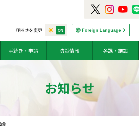
明るさを変更
Foreign Language
手続き・申請
防災情報
各課・施設
お知らせ
給食