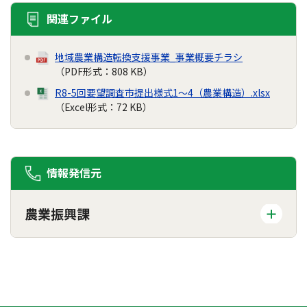
関連ファイル
地域農業構造転換支援事業_事業概要チラシ
（PDF形式：808 KB）
R8-5回要望調査市提出様式1～4（農業構造）.xlsx
（Excel形式：72 KB）
情報発信元
農業振興課