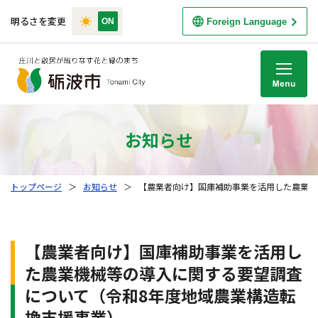
明るさを変更
Foreign Language
M
お知らせ
トップページ
＞
お知らせ
＞
【農業者向け】国庫補助事業を活用した農業機
【農業者向け】国庫補助事業を活用し
た農業機械等の導入に関する要望調査
について（令和8年度地域農業構造転
換支援事業）