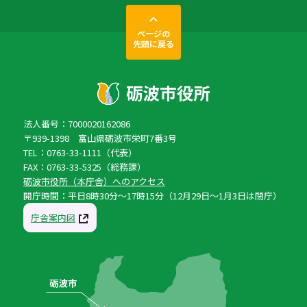
ページの
先頭に戻る
法人番号：7000020162086
〒939-1398 富山県砺波市栄町7番3号
TEL：0763-33-1111（代表）
FAX：0763-33-5325（総務課）
砺波市役所（本庁舎）へのアクセス
開庁時間：平日8時30分〜17時15分（12月29日〜1月3日は閉庁）
庁舎案内図