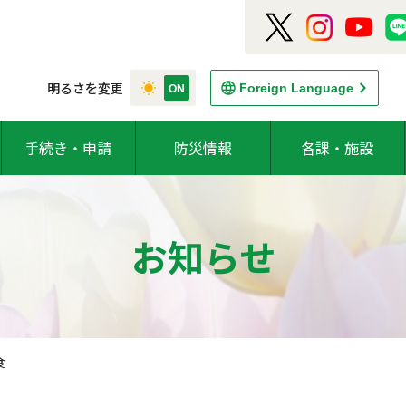
明るさを変更
Foreign Language
手続き・申請
防災情報
各課・施設
お知らせ
食