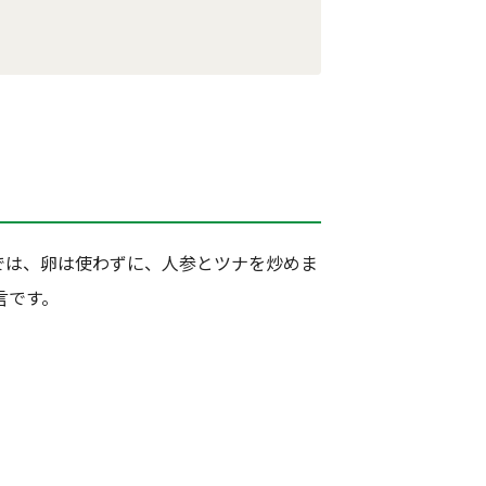
り
では、卵は使わずに、人参とツナを炒めま
言です。