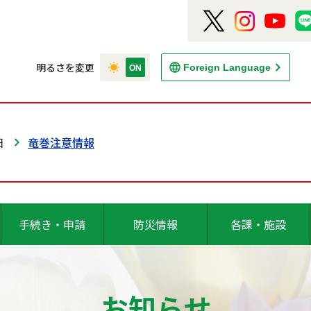
明るさを変更
Foreign Language
日
竜巻注意情報
手続き・申請
防災情報
各課・施設
お知らせ