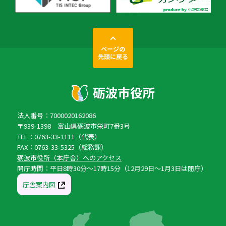
ページの
先頭に戻る
法人番号：7000020162086
〒939-1398 富山県砺波市栄町7番3号
TEL：0763-33-1111（代表）
FAX：0763-33-5325（総務課）
砺波市役所（本庁舎）へのアクセス
開庁時間：平日8時30分〜17時15分（12月29日〜1月3日は閉庁）
庁舎案内図