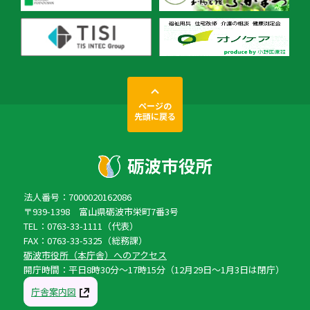
ページの
先頭に戻る
法人番号：7000020162086
〒939-1398 富山県砺波市栄町7番3号
TEL：0763-33-1111（代表）
FAX：0763-33-5325（総務課）
砺波市役所（本庁舎）へのアクセス
開庁時間：平日8時30分〜17時15分（12月29日〜1月3日は閉庁）
庁舎案内図