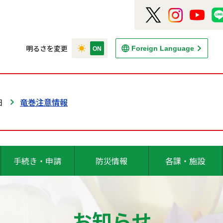
明るさを変更
Foreign Language
日
竜巻注意情報
手続き・申請
防災情報
各課・施設
お知らせ