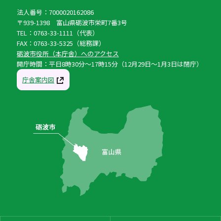
法人番号：7000020162086
〒939-1398 富山県砺波市栄町7番3号
TEL：0763-33-1111（代表）
FAX：0763-33-5325（総務課）
砺波市役所（本庁舎）へのアクセス
開庁時間：平日8時30分〜17時15分（12月29日〜1月3日は閉庁）
庁舎案内図