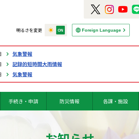
明るさを変更
Foreign Language
日
気象警報
日
記録的短時間大雨情報
日
気象警報
手続き・申請
防災情報
各課・施設
お知らせ