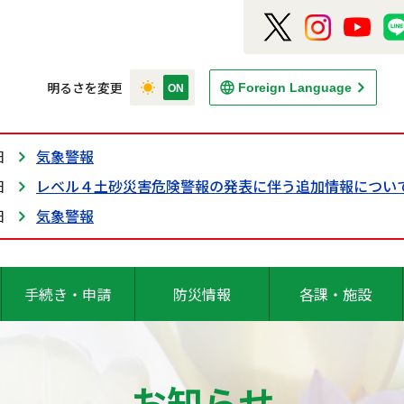
明るさを変更
Foreign Language
日
気象警報
日
レベル４土砂災害危険警報の発表に伴う追加情報につい
日
気象警報
手続き・申請
防災情報
各課・施設
お知らせ