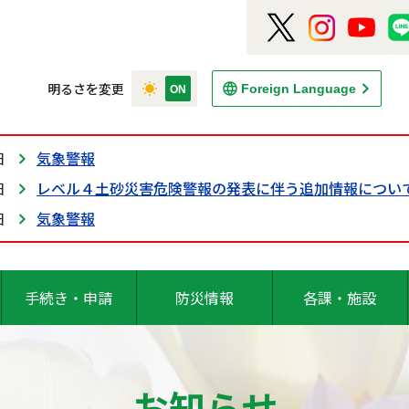
明るさを変更
Foreign Language
日
気象警報
日
レベル４土砂災害危険警報の発表に伴う追加情報につい
日
気象警報
手続き・申請
防災情報
各課・施設
お知らせ