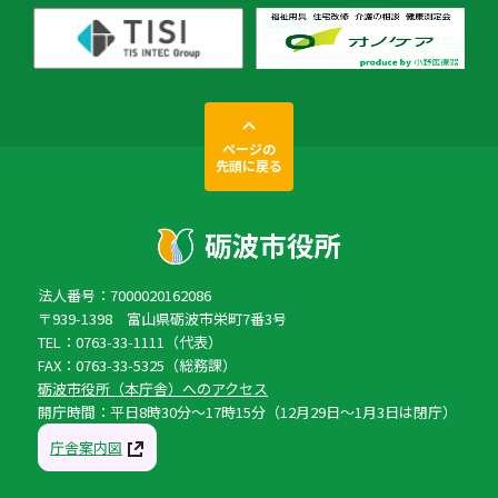
ページの
先頭に戻る
法人番号：7000020162086
〒939-1398 富山県砺波市栄町7番3号
TEL：0763-33-1111（代表）
FAX：0763-33-5325（総務課）
砺波市役所（本庁舎）へのアクセス
開庁時間：平日8時30分〜17時15分（12月29日〜1月3日は閉庁）
庁舎案内図