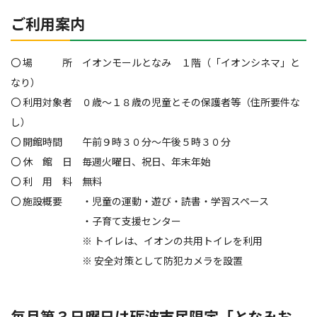
ご利用案内
〇 場 所 イオンモールとなみ １階（「イオンシネマ」と
なり）
〇 利用対象者 ０歳～１８歳の児童とその保護者等（住所要件な
し）
〇 開館時間 午前９時３０分～午後５時３０分
〇 休 館 日 毎週火曜日、祝日、年末年始
〇 利 用 料 無料
〇 施設概要 ・児童の運動・遊び・読書・学習スペース
・子育て支援センター
※ トイレは、イオンの共用トイレを利用
※ 安全対策として防犯カメラを設置
毎月第３日曜日は砺波市民限定「となみお