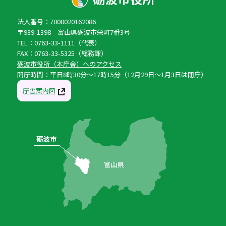
法人番号：7000020162086
〒939-1398 富山県砺波市栄町7番3号
TEL：0763-33-1111（代表）
FAX：0763-33-5325（総務課）
砺波市役所（本庁舎）へのアクセス
開庁時間：平日8時30分〜17時15分（12月29日〜1月3日は閉庁）
庁舎案内図