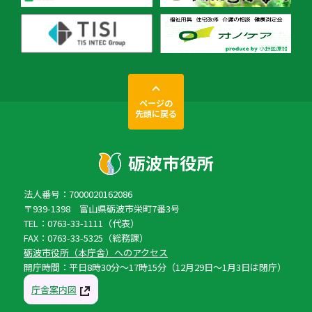
ページの
先頭に戻る
法人番号：7000020162086
〒939-1398 富山県砺波市栄町7番3号
TEL：0763-33-1111（代表）
FAX：0763-33-5325（総務課）
砺波市役所（本庁舎）へのアクセス
開庁時間：平日8時30分〜17時15分（12月29日〜1月3日は閉庁）
庁舎案内図