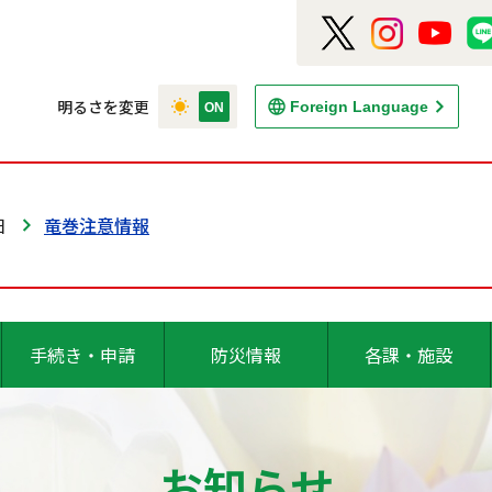
明るさを変更
Foreign Language
日
竜巻注意情報
手続き・申請
防災情報
各課・施設
お知らせ