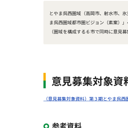
とやま呉西圏域（高岡市、射水市、氷
ま呉西圏域都市圏ビジョン（素案）」
（圏域を構成する６市で同時に意見募
意見募集対象資
（意見募集対象資料）第３期とやま呉西
参考資料