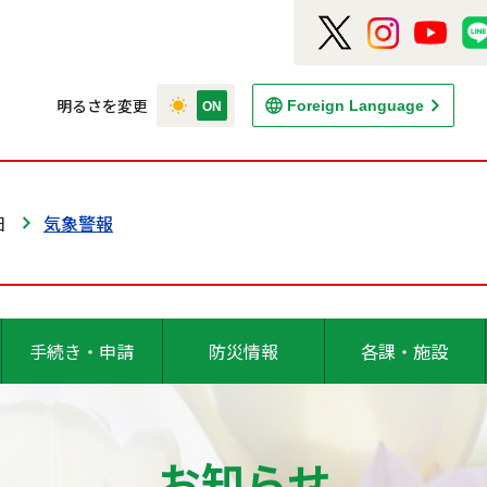
明るさを変更
Foreign Language
日
気象警報
手続き・申請
防災情報
各課・施設
お知らせ