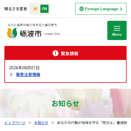
明るさを変更
Foreign Language
M
緊急情報
2026年08月07日
竜巻注意情報
お知らせ
トップページ
＞
お知らせ
＞
あなたの行動が地域を守る「防災士」養成研修