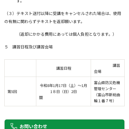
す。
（３）テキスト送付以降に受講をキャンセルされた場合は、使用
の有無に関わらずテキストを返却願います。
（返却にかかる費用にあっては個人負担となります。）
５ 講習日程及び講習会場
講習
講習日程
会場
富山県防災危機
令和8年1月17日（土）～1月
管理センター
第5回
1８日（日）2日
（富山市新総曲
間
輪１番７号）
お問い合わせ