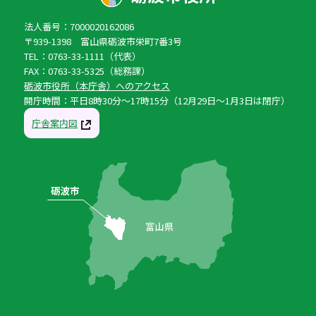
法人番号：7000020162086
〒939-1398 富山県砺波市栄町7番3号
TEL：0763-33-1111（代表）
FAX：0763-33-5325（総務課）
砺波市役所（本庁舎）へのアクセス
開庁時間：平日8時30分〜17時15分（12月29日〜1月3日は閉庁）
庁舎案内図