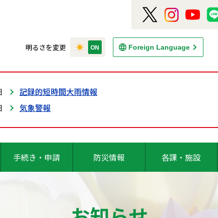
明るさを変更
Foreign Language
日
記録的短時間大雨情報
日
気象警報
手続き・申請
防災情報
各課・施設
お知らせ