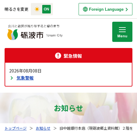
明るさを変更
Foreign Language
M
緊急情報
2026年08月08日
気象警報
お知らせ
トップページ
＞
お知らせ
＞
旧中越銀行本店（現砺波郷土資料館）２階を公