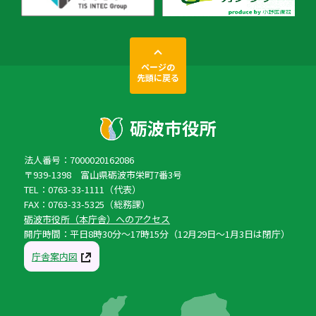
ページの
先頭に戻る
法人番号：7000020162086
〒939-1398 富山県砺波市栄町7番3号
TEL：0763-33-1111（代表）
FAX：0763-33-5325（総務課）
砺波市役所（本庁舎）へのアクセス
開庁時間：平日8時30分〜17時15分（12月29日〜1月3日は閉庁）
庁舎案内図