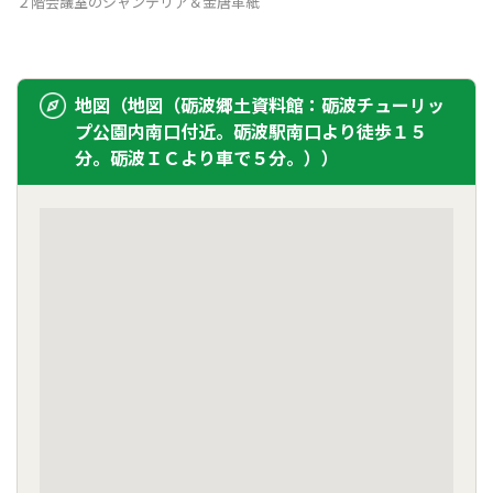
２階会議室のシャンデリア＆金唐革紙
地図（地図（砺波郷土資料館：砺波チューリッ
プ公園内南口付近。砺波駅南口より徒歩１５
分。砺波ＩＣより車で５分。））