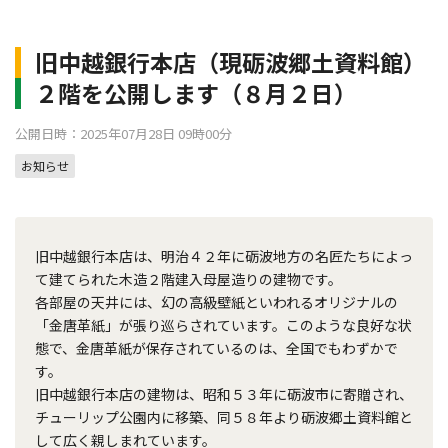
旧中越銀行本店（現砺波郷土資料館）
２階を公開します（８月２日）
公開日時：2025年07月28日 09時00分
お知らせ
旧中越銀行本店は、明治４２年に砺波地方の名匠たちによっ
て建てられた木造２階建入母屋造りの建物です。
各部屋の天井には、幻の高級壁紙といわれるオリジナルの
「金唐革紙」が張り巡らされています。このような良好な状
態で、金唐革紙が保存されているのは、全国でもわずかで
す。
旧中越銀行本店の建物は、昭和５３年に砺波市に寄贈され、
チューリップ公園内に移築、同５８年より砺波郷土資料館と
して広く親しまれています。