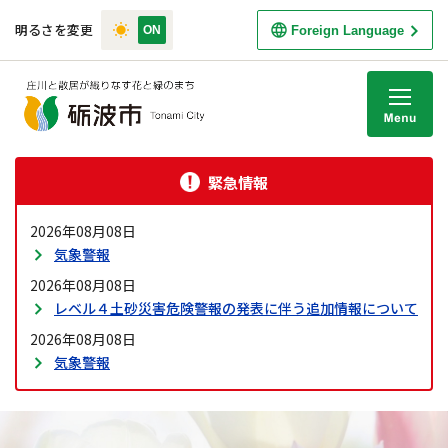
明るさを変更
Foreign Language
M
緊急情報
2026年08月08日
気象警報
2026年08月08日
レベル４土砂災害危険警報の発表に伴う追加情報について
2026年08月08日
気象警報