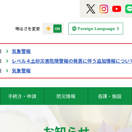
明るさを変更
Foreign Language
日
気象警報
日
レベル４土砂災害危険警報の発表に伴う追加情報につい
日
気象警報
手続き・申請
防災情報
各課・施設
お知らせ