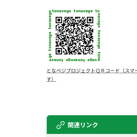
となベジプロジェクトＱＲコード（スマ
す）
関連リンク